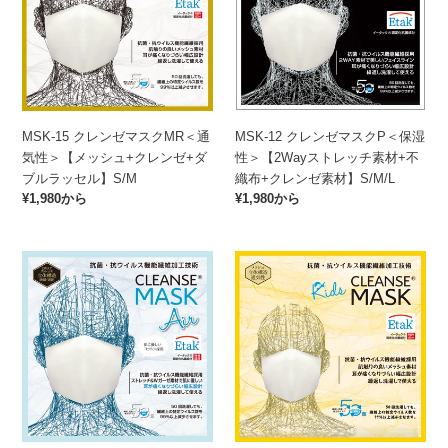
素
+綿
ン
ン
チ
素
材
混
ゼ
ゼ
素
材
+ク
W
マ
マ
材
+W
レ
ラ
ス
ス
+ク
ガ
ン
ッ
ク
ク
レ
ー
ゼ
セ
MR
P
ン
ゼ
素
ル】
MSK-15 クレンゼマスクMR＜通
MSK-12 クレンゼマスクP＜保湿
＜
＜
ゼ
ク
材
S/M/
気性＞【メッシュ+クレンゼ+ダ
性＞【2Wayストレッチ素材+不
通
保
素
レ
+綿
ブルラッセル】S/M
織布+クレンゼ素材】S/M/L
気
湿
材
ン
混
通
¥1,980から
通
¥1,980から
性
性
+綿
ゼ
W
常
常
＞
＞
混
素
ラ
価
価
【メ
【2Way
W
材
ッ
格
格
MSK-
MSK-
ッ
ス
ラ
+綿
セ
16
15
シ
ト
ッ
混
ル
ク
ク
ュ
レ
セ
W
+ノ
レ
レ
+ク
ッ
ル】
ラ
ー
ン
ン
レ
チ
S/M/
ッ
ズ
ゼ
ゼ
ン
素
※L
セ
ワ
マ
マ
ゼ
材
サ
ル
イ
ス
ス
+ダ
+不
イ
+ノ
ヤ
ク
ク
ブ
織
ズ
ー
ー】