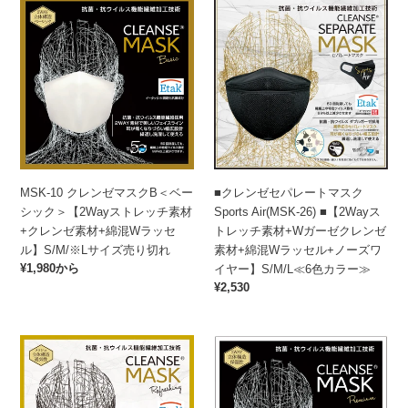
MSK-
■
ゼ
No.1
10
ク
セ
ベ
ク
レ
パ
ー
レ
ン
レ
シ
ン
ゼ
ー
ッ
ゼ
セ
ト
ク
マ
パ
マ
＞
ス
レ
ス
【2Way
ク
ー
ク
ス
B
ト
®
ト
MSK-10 クレンゼマスクB＜ベー
■クレンゼセパレートマスク
＜
マ
ス
レ
シック＞【2Wayストレッチ素材
Sports Air(MSK-26) ■【2Wayス
ベ
ス
ポ
ッ
+クレンゼ素材+綿混Wラッセ
トレッチ素材+Wガーゼクレンゼ
ー
ク
ー
チ
ル】S/M/※Lサイズ売り切れ
素材+綿混Wラッセル+ノーズワ
シ
Sports
ツ
素
通
¥1,980から
イヤー】S/M/L≪6色カラー≫
ッ
Air(MSK-
(MSK-
材
常
通
¥2,530
ク
26)
21)■【2Way
+ク
価
常
＞
■【2Way
ス
レ
格
価
【2Way
ス
ト
ン
格
MSK-
MSK-
ス
ト
レ
ゼ
15
12
ト
レ
ッ
素
ク
ク
レ
ッ
チ
材
レ
レ
ッ
チ