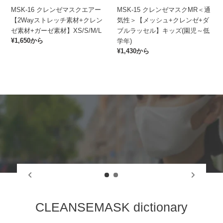
エ
MR
ル
布
売
ズ
S/M/L≪6
MSK-16 クレンゼマスクエアー
MSK-15 クレンゼマスクMR＜通
ア
＜
ラ
+ク
り
ワ
色
【2Wayストレッチ素材+クレン
気性＞【メッシュ+クレンゼ+ダ
ー
通
ッ
レ
切
イ
カ
ゼ素材+ガーゼ素材】XS/S/M/L
ブルラッセル】キッズ(園児～低
【2Way
気
セ
ン
れ
ヤ
ラ
通
¥1,650から
学年)
ス
性
ル】
ゼ
ー】
ー
常
通
¥1,430から
ト
＞
S/M
素
S/M/L≪6
価
≫
常
レ
【メ
材】
色
格
価
ッ
ッ
S/M/L
カ
格
チ
シ
ラ
素
ュ
ー
材
+ク
≫
+ク
レ
レ
ン
ン
ゼ
ゼ
+ダ
素
ブ
材
ル
+ガ
ラ
ー
ッ
ゼ
セ
CLEANSEMASK dictionary
素
ル】
材】
キ