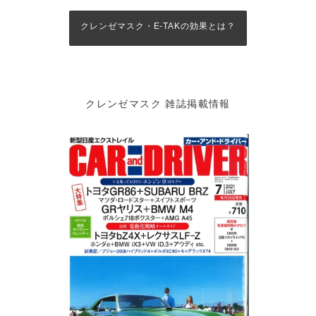
XS/S/M/L
ッ
ズ
クレンゼマスク・E-TAKの効果とは？
(園
児
～
低
学
クレンゼマスク 雑誌掲載情報
年)