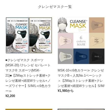
クレンゼマスク一覧
■
MSK-
ク
10≪6
レ
色
ン
カ
ゼ
ラ
マ
ー
ス
≫
ク
ク
■クレンゼマスク スポーツ
ス
レ
(MSK-20) /クレンゼ セパレート
ポ
ン
MSK-10≪6色カラー≫ クレンゼ
マスク® スポーツ(MSK-
ー
ゼ
マスクB＜人気No.1ベーシック
21)■【2Wayストレッチ素材+ク
ツ
マ
＞【2Wayストレッチ素材+クレ
レンゼ素材+綿混Wラッセル+ノ
(MSK-
ス
ンゼ素材+綿混Wラッセル】S/M/
ーズワイヤー】S/M/L≪6色カラ
20)
ク
通
¥1,980から
ー≫
/
B
常
通
¥2,200
ク
＜
価
常
レ
人
格
価
ン
気
格