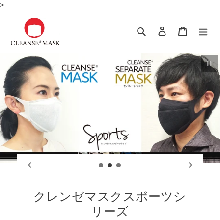
コ
>
ン
テ
検索
ログイン
カート
ン
ツ
に
スライドショーを止める
ス
キ
ッ
プ
す
る
新発売 CLEANSEMASK Air
クレンゼマスクエアー -6colors-